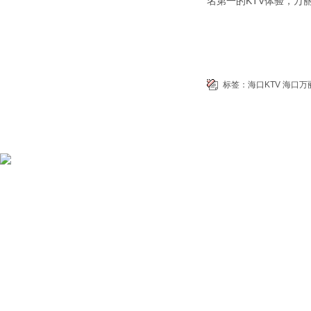
名第一的KTV体验，万
标签：
海口KTV
海口万
版权所有 Copyright
|
海口荤的KTV夜总会
|
海口KTV荤场攻略
|
添加微信17070 522566免费咨询