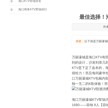
海口KTV荤场排名
海口商务KTV荤场排行
最佳选择！
作者
摘要：
以下就是万丽濠城K
万丽濠城是海口KTV
到的设计，沙发到茶几
KTV是下足了血本的，
很给力！而且每间豪华包
口万丽濠城KTV包厢
独一无二的K歌体验！而
海口万丽濠城KTV荤场
1680——容纳 8人【